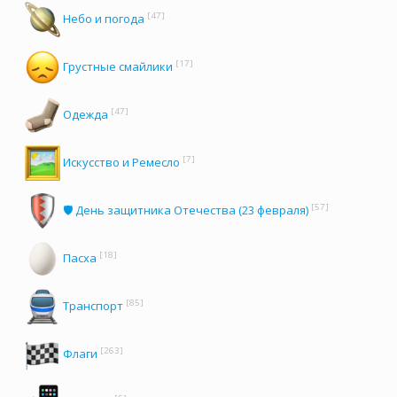
[47]
Небо и погода
[17]
Грустные смайлики
[47]
Одежда
[7]
Искусство и Ремесло
[57]
🛡️ День защитника Отечества (23 февраля)
[18]
Пасха
[85]
Транспорт
[263]
Флаги