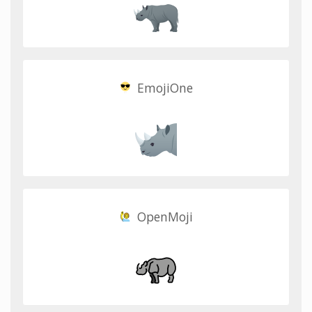
EmojiOne
OpenMoji