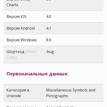
Charts
Версия iOS
4.0
Версия Android
4.1
Версия Windows
8.0
Шорткод
(Short
:bug:
Code)
Первоначальные данные:
Категория в
Miscellaneous Symbols and
Unicode
Pictographs