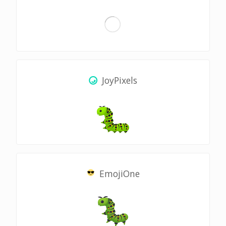
JoyPixels
EmojiOne