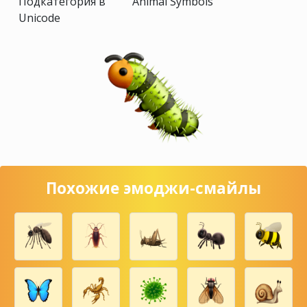
Подкатегория в
Animal Symbols
Unicode
Похожие эмоджи-смайлы