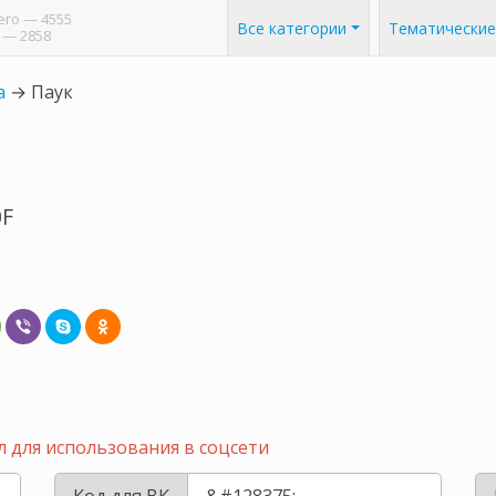
его
— 4555
Все категории
Тематические
— 2858
а
→
Паук
0F
 для использования в соцсети
Код для ВК