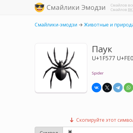
Смайлов
вс
Смайлики Эмодзи
Смайлов
ВК
Смайлики-эмодзи
→
Животные и природ
Паук
U+1F577 U+FE
Spider
Скопируйте этот символ
Символ