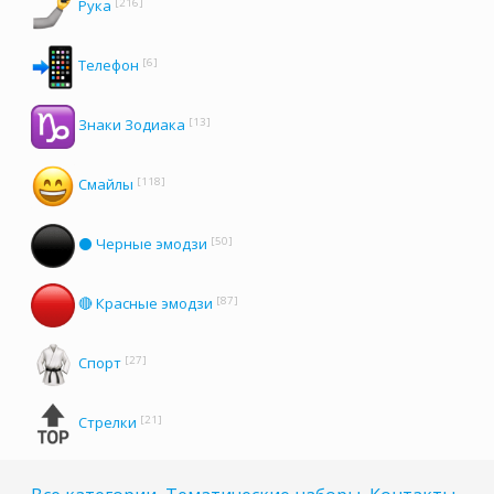
[216]
Рука
[6]
Телефон
[13]
Знаки Зодиака
[118]
Смайлы
[50]
⚫ Черные эмодзи
[87]
🔴 Красные эмодзи
[27]
Спорт
[21]
Стрелки