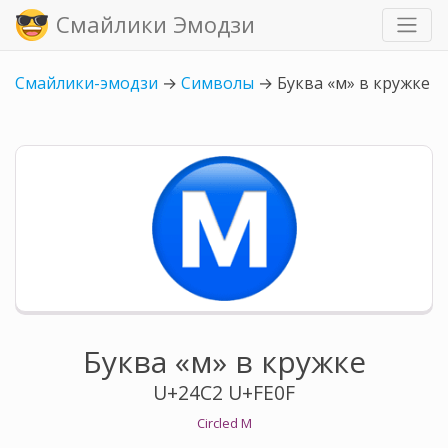
Смайлики Эмодзи
Смайлики-эмодзи
→
Символы
→
Буква «м» в кружке
Буква «м» в кружке
U+24C2 U+FE0F
Circled M