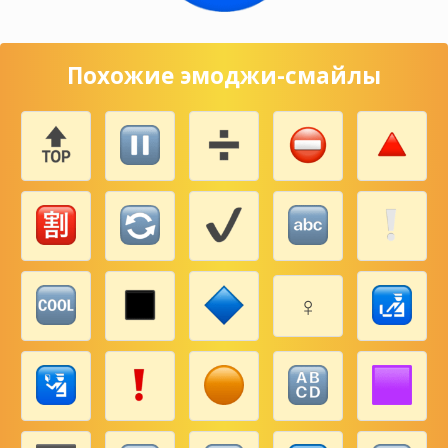
Похожие эмоджи-смайлы
♀️