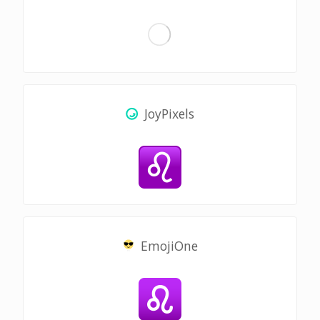
JoyPixels
EmojiOne