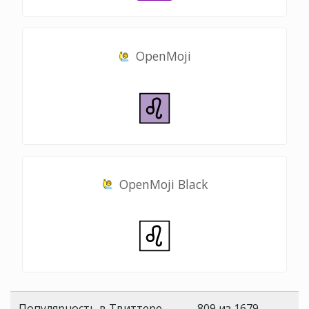
OpenMoji
OpenMoji Black
Популярность в Твиттере
809 из 1679