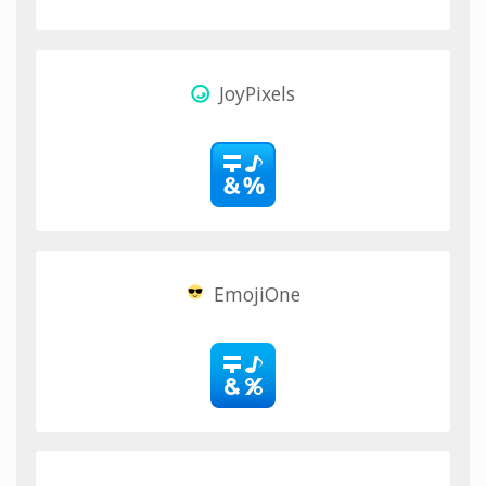
JoyPixels
EmojiOne