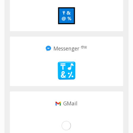
Messenger
🧓🏼
GMail