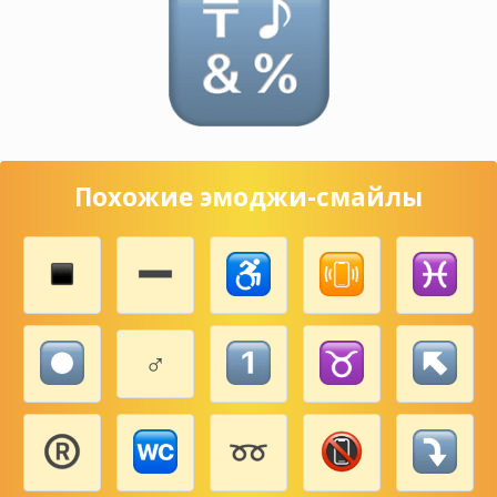
Похожие эмоджи-смайлы
♂️