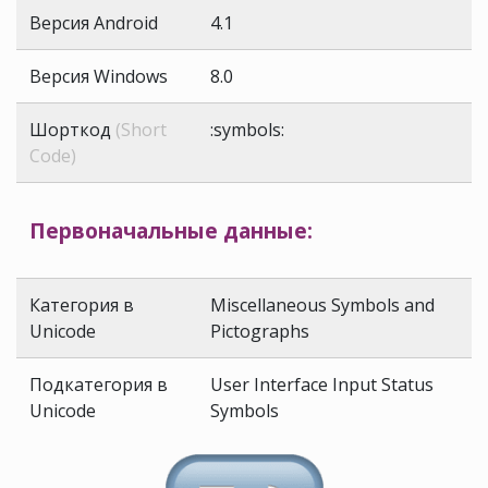
Версия Android
4.1
Версия Windows
8.0
Шорткод
(Short
:symbols:
Code)
Первоначальные данные:
Категория в
Miscellaneous Symbols and
Unicode
Pictographs
Подкатегория в
User Interface Input Status
Unicode
Symbols