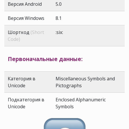
Версия Android
5.0
Версия Windows
8.1
Шорткод
(Short
:six:
Code)
Первоначальные данные:
Категория в
Miscellaneous Symbols and
Unicode
Pictographs
Подкатегория в
Enclosed Alphanumeric
Unicode
Symbols