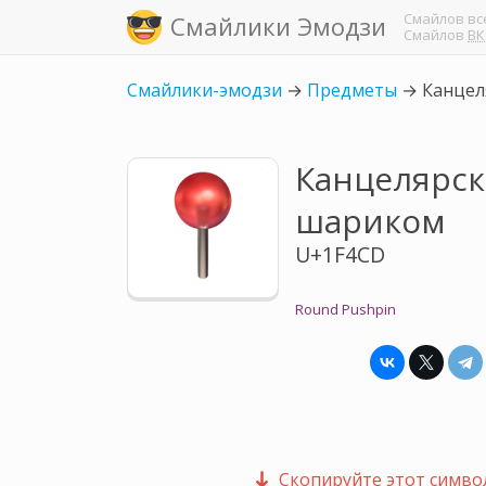
Смайлов
вс
Смайлики Эмодзи
Смайлов
ВК
Смайлики-эмодзи
→
Предметы
→
Канцел
Канцелярск
шариком
U+1F4CD
Round Pushpin
Скопируйте этот символ