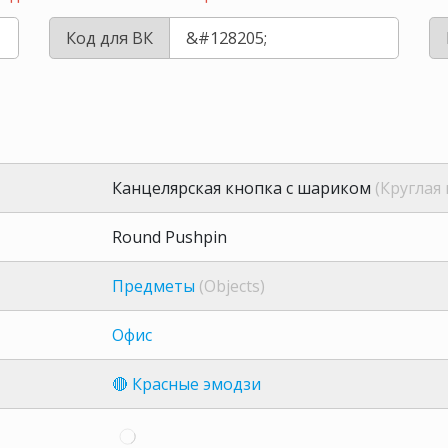
Код для ВК
Канцелярская кнопка с шариком
(Круглая
Round Pushpin
Предметы
(Objects)
Офис
🔴 Красные эмодзи