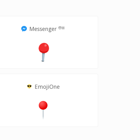
Messenger
🧓🏼
EmojiOne