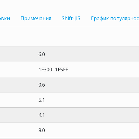
овки
Примечания
Shift-JIS
График
популярнос
6.0
1F300–1F5FF
0.6
5.1
4.1
8.0