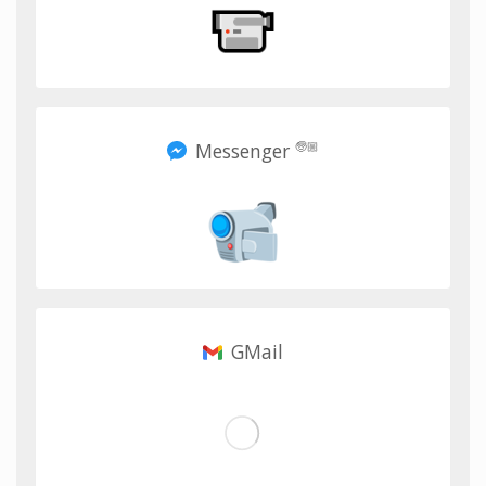
Messenger
🧓🏼
GMail