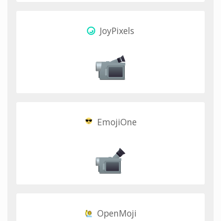
JoyPixels
EmojiOne
OpenMoji