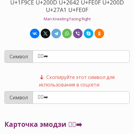
U+1F9CE U+200D U+2642 U+FE0F U+200D
U+27A1 U+FE0F
Man Kneeling Facing Right
Символ
Скопируйте этот символ для
использования в соцсети
Символ
Карточка эмодзи 🧎‍♂️‍➡️