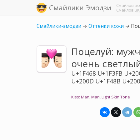
Смайлов
вс
Смайлики Эмодзи
Смайлов
ВК
Смайлики-эмодзи
→
Оттенки кожи
→
Поц
Поцелуй: муж
очень светлый
U+1F468 U+1F3FB U+20
U+200D U+1F48B U+200
Kiss: Man, Man, Light Skin Tone