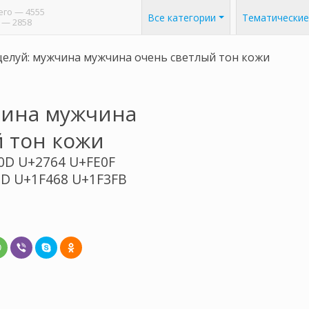
его
— 4555
Все категории
Тематические
— 2858
елуй: мужчина мужчина очень светлый тон кожи
чина мужчина
 тон кожи
0D U+2764 U+FE0F
D U+1F468 U+1F3FB