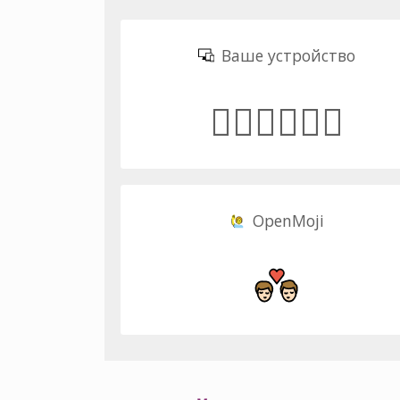
Ваше устройство
👨🏻‍❤️‍💋‍👨🏻
OpenMoji