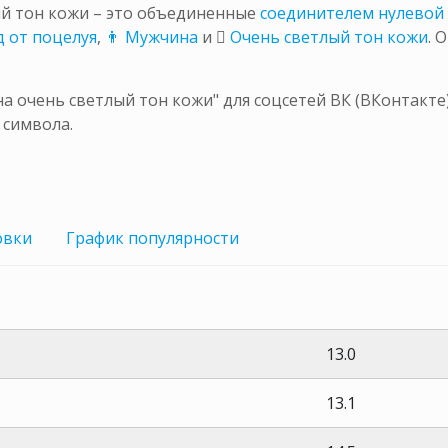
ый тон кожи – это объединенные
соединителем нулево
д от поцелуя
,
👨 Мужчина
и
🏻 Очень светлый тон кожи
. 
 очень светлый тон кожи" для соцсетей ВК (ВКонтакте)
 символа.
овки
График
популярности
13.0
13.1