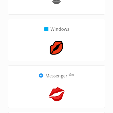
💋
Windows
Messenger
🧓🏼