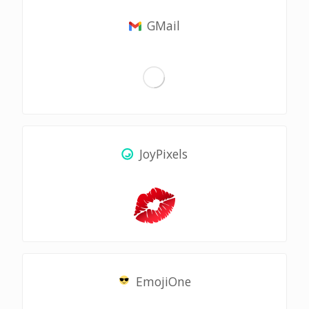
GMail
JoyPixels
EmojiOne