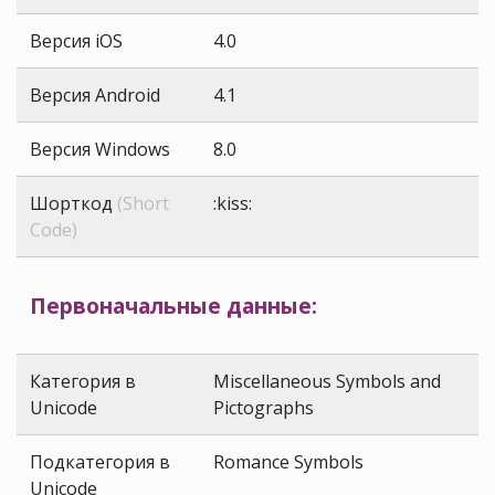
Версия iOS
4.0
Версия Android
4.1
Версия Windows
8.0
Шорткод
(Short
:kiss:
Code)
Первоначальные данные:
Категория в
Miscellaneous Symbols and
Unicode
Pictographs
Подкатегория в
Romance Symbols
Unicode