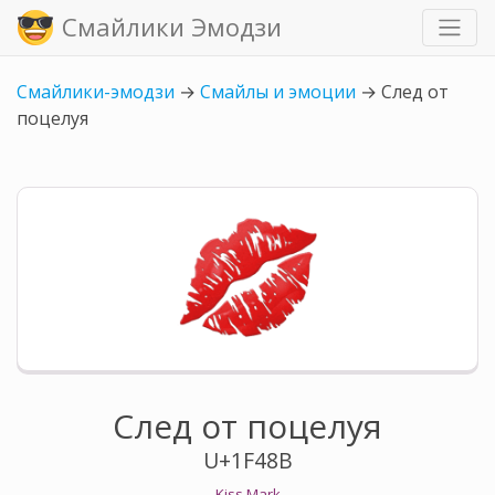
Смайлики Эмодзи
Смайлики-эмодзи
→
Смайлы и эмоции
→
След от
поцелуя
След от поцелуя
U+1F48B
Kiss Mark