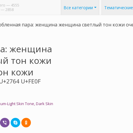
его
— 4555
Все категории
Тематические
— 2858
бленная пара: женщина женщина светлый тон кожи оч
а: женщина
й тон кожи
он кожи
U+2764 U+FE0F
m-Light Skin Tone, Dark Skin