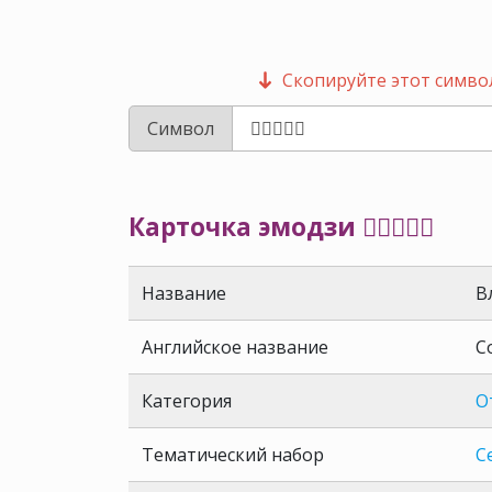
Скопируйте этот символ
Символ
Карточка эмодзи 👩🏼‍❤️‍👩🏿
Название
В
Английское название
C
Категория
О
Тематический набор
С