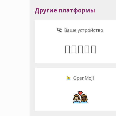
Другие платформы
Ваше устройство
👩🏼‍❤️‍👩🏿
OpenMoji