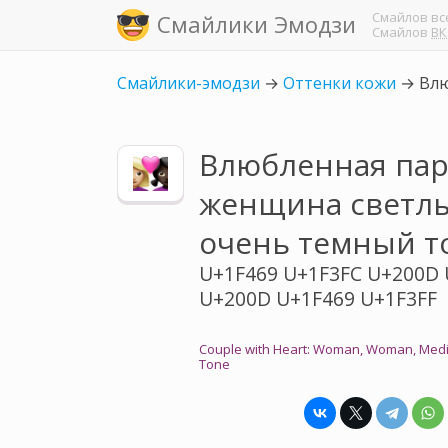
Смайлов
вс
Смайлики Эмодзи
Смайлов
ВК
Смайлики-эмодзи
→
Оттенки кожи
→
Влю
Влюбленная пар
женщина светлы
очень темный т
U+1F469 U+1F3FC U+200D 
U+200D U+1F469 U+1F3FF
Couple with Heart: Woman, Woman, Mediu
Tone