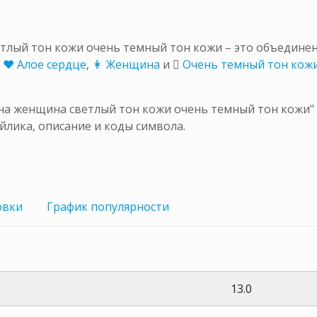
тлый тон кожи очень темный тон кожи – это объедин
,
❤ Алое сердце
,
👩 Женщина
и
🏿 Очень темный тон кож
а женщина светлый тон кожи очень темный тон кожи" д
йлика, описание и коды символа.
овки
График
популярности
13.0