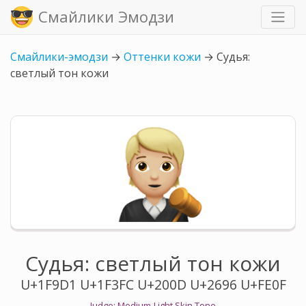
Смайлики Эмодзи
Смайлики-эмодзи
→
Оттенки кожи
→
Судья:
светлый тон кожи
Судья: светлый тон кожи
U+1F9D1 U+1F3FC U+200D U+2696 U+FE0F
Judge: Medium-Light Skin Tone