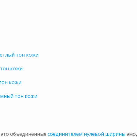
ветлый тон кожи
 тон кожи
тон кожи
емный тон кожи
– это объединенные
соединителем нулевой ширины
эмо