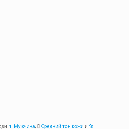
дзи
👨 Мужчина
,
🏽 Средний тон кожи
и
🚀