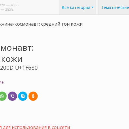
его
— 4555
Все категории
Тематические
— 2858
чина-космонавт: средний тон кожи
монавт:
 кожи
+200D U+1F680
ne
 для использования в соцсети