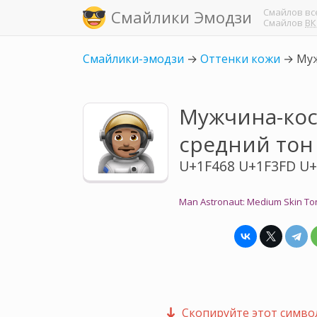
Смайлов
вс
Смайлики Эмодзи
Смайлов
ВК
Смайлики-эмодзи
→
Оттенки кожи
→
Муж
Мужчина-кос
средний тон
U+1F468 U+1F3FD U
Man Astronaut: Medium Skin To
Скопируйте этот символ