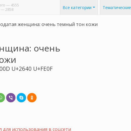
его
— 4555
Все категории
Тематические
— 2858
одатая женщина: очень темный тон кожи
нщина: очень
кожи
00D U+2640 U+FE0F
 для использования в соцсети