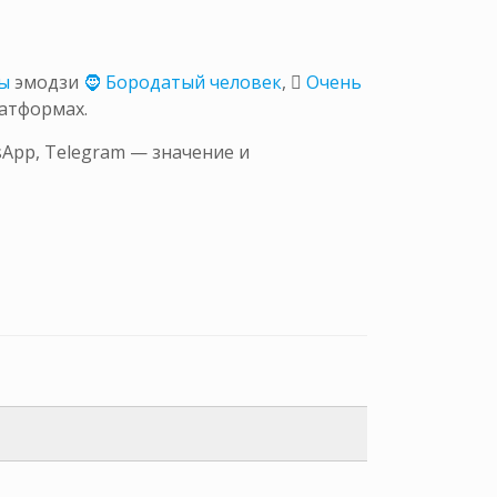
ы
эмодзи
🧔 Бородатый человек
,
🏿 Очень
атформах.
App, Telegram — значение и