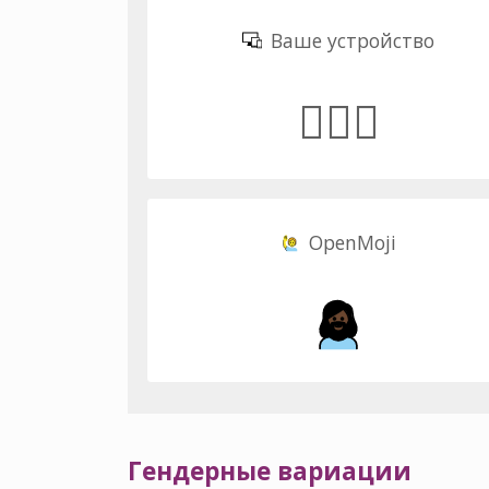
Ваше устройство
🧔🏿‍♀️
OpenMoji
Гендерные вариации