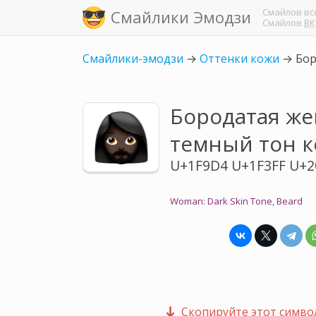
Смайлов
вс
Смайлики Эмодзи
Смайлов
ВК
Смайлики-эмодзи
→
Оттенки кожи
→
Бор
Бородатая же
темный тон 
U+1F9D4 U+1F3FF U+2
Woman: Dark Skin Tone, Beard
Скопируйте этот символ