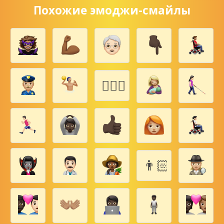
Похожие эмоджи-смайлы
👨‍❤️‍💋‍👩🏿
👨🏻‍👩🏻‍👶🏻