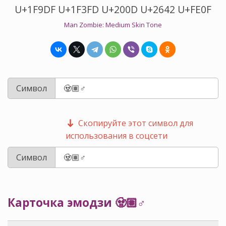
U+1F9DF U+1F3FD U+200D U+2642 U+FE0F
Man Zombie: Medium Skin Tone
Символ
Скопируйте этот символ для
использования в соцсети
Символ
Карточка эмодзи 🧟🏽‍♂️