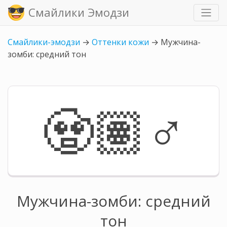
Смайлики Эмодзи
Смайлики-эмодзи
→
Оттенки кожи
→
Мужчина-
зомби: средний тон
🧟🏽‍♂️
Мужчина-зомби: средний
тон