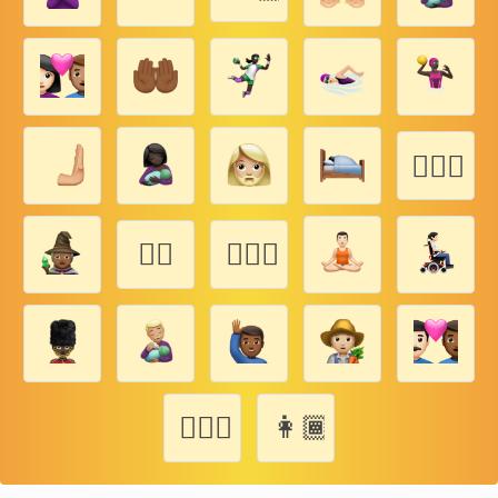
👩‍❤️‍💋‍👨
☜🏿
👨🏾‍❤️‍💋‍👨
👨‍❤️‍💋‍👩🏿
👩🏾‍👦🏾‍👧🏾