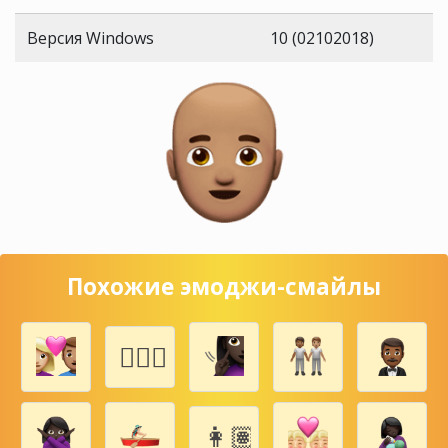
Версия Windows
10 (02102018)
Похожие эмоджи-смайлы
👩‍❤️‍👨🏻
👩🏽‍👦🏽‍👶🏽