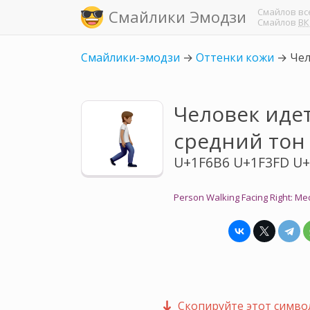
Смайлов
вс
Смайлики Эмодзи
Смайлов
ВК
Смайлики-эмодзи
→
Оттенки кожи
→
Чел
Человек идет
средний тон
U+1F6B6 U+1F3FD U+
Person Walking Facing Right: M
Скопируйте этот символ