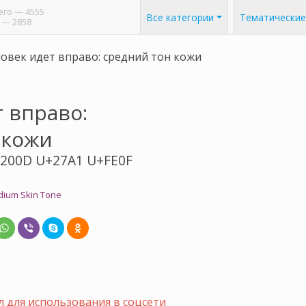
его
— 4555
Все категории
Тематические
— 2858
овек идет вправо: средний тон кожи
 вправо:
 кожи
200D U+27A1 U+FE0F
edium Skin Tone
 для использования в соцсети