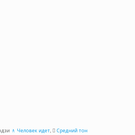
одзи
🚶 Человек идет
,
🏽 Средний тон