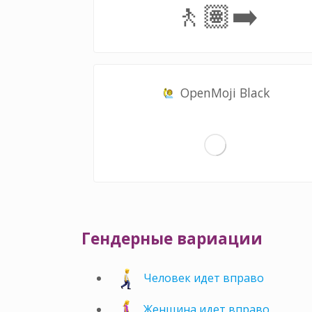
🚶🏽‍➡️
OpenMoji Black
Гендерные вариации
Человек идет вправо
Женщина идет вправо