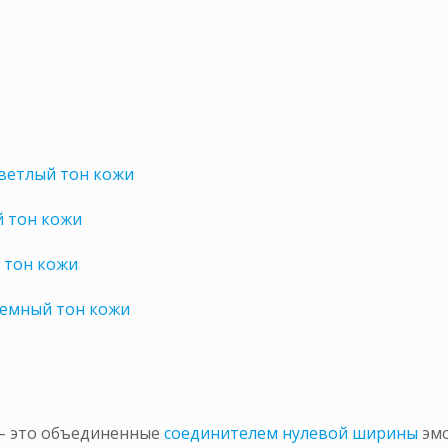
светлый тон кожи
й тон кожи
 тон кожи
темный тон кожи
 – это объединенные
соединителем нулевой ширины
эм