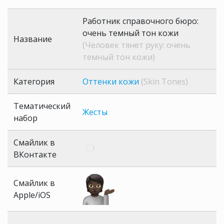
Работник справочного бюро:
очень темный тон кожи
Название
(Человек тянет руку: очень
темный тон кожи)
Категория
Оттенки кожи
(Skin Tones)
Тематический
Жесты
набор
Смайлик в
ВКонтакте
Смайлик в
Apple/iOS