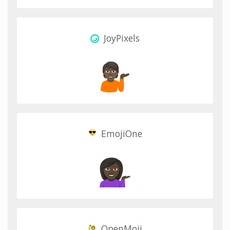
JoyPixels
EmojiOne
OpenMoji