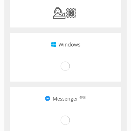
💁🏿
Windows
Messenger
🧓🏼