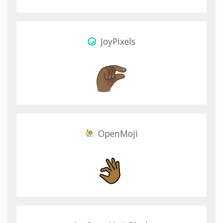
JoyPixels
OpenMoji