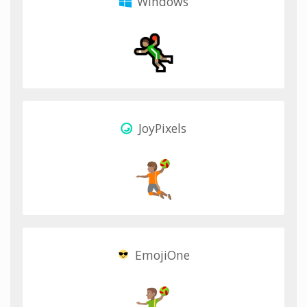
Windows
JoyPixels
EmojiOne