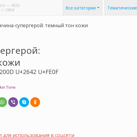
его
— 4555
Все категории
Тематические
— 2858
чина-супергерой: темный тон кожи
ергерой:
кожи
200D U+2642 U+FE0F
kin Tone
 для использования в соцсети