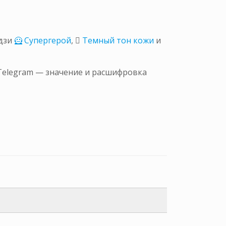
дзи
🦸 Супергерой
,
🏾 Темный тон кожи
и
 Telegram — значение и расшифровка