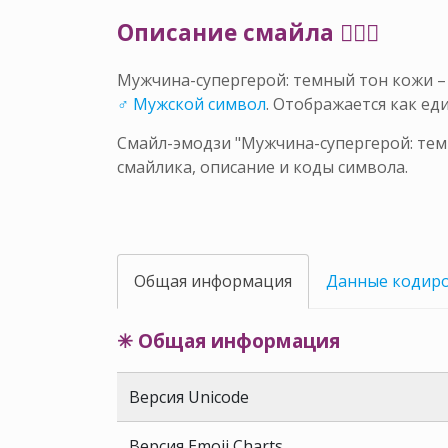
Описание смайла 🦸🏾‍♂️
Мужчина-супергерой: темный тон кожи 
♂ Мужской символ
. Отображается как е
Смайл-эмодзи "Мужчина-супергерой: темн
смайлика, описание и коды символа.
Общая информация
Данные кодир
✳ Общая информация
Версия Unicode
Версия Emoji Charts