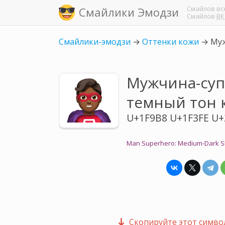
Смайлов
вс
Смайлики Эмодзи
Смайлов
ВК
Смайлики-эмодзи
→
Оттенки кожи
→
Муж
Мужчина-суп
темный тон 
U+1F9B8 U+1F3FE U+
Man Superhero: Medium-Dark S
Скопируйте этот символ