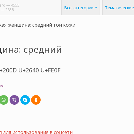
его
— 4555
Все категории
Тематические
— 2858
хая женщина: средний тон кожи
щина: средний
+200D U+2640 U+FE0F
ne
 для использования в соцсети