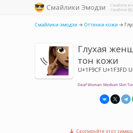
Смайлов
вс
Смайлики Эмодзи
Смайлов
ВК
Смайлики-эмодзи
→
Оттенки кожи
→
Глу
Глухая жен
тон кожи
U+1F9CF U+1F3FD U
Deaf Woman: Medium Skin To
Скопируйте этот символ