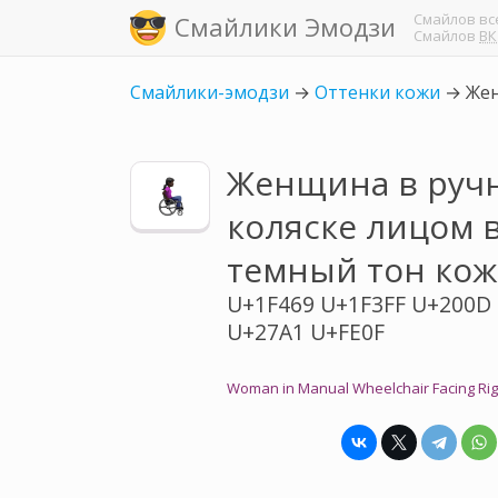
Смайлов
вс
Смайлики Эмодзи
Смайлов
ВК
Смайлики-эмодзи
→
Оттенки кожи
→
Жен
Женщина в ручн
коляске лицом 
темный тон ко
U+1F469 U+1F3FF U+200D
U+27A1 U+FE0F
Woman in Manual Wheelchair Facing Rig