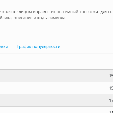
коляске лицом вправо: очень темный тон кожи" для соц
йлика, описание и коды символа.
овки
График
популярности
15
15
17
1