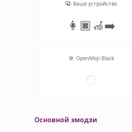
Ваше устройство
👩🏿‍🦽‍➡️
OpenMoji Black
Основной эмодзи