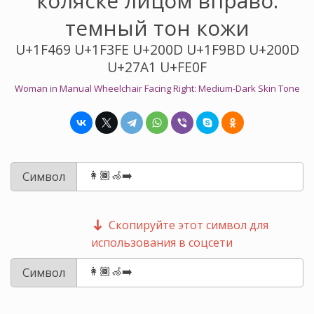
коляске лицом вправо:
темный тон кожи
U+1F469 U+1F3FE U+200D U+1F9BD U+200D
U+27A1 U+FE0F
Woman in Manual Wheelchair Facing Right: Medium-Dark Skin Tone
Символ
Скопируйте этот символ для
использования в соцсети
Символ