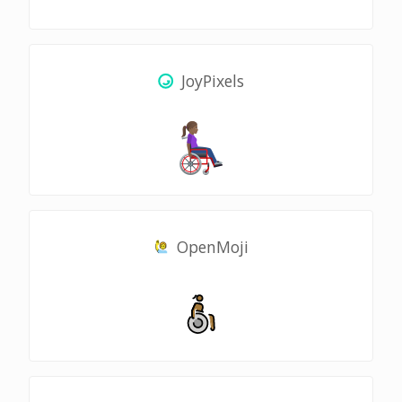
JoyPixels
OpenMoji