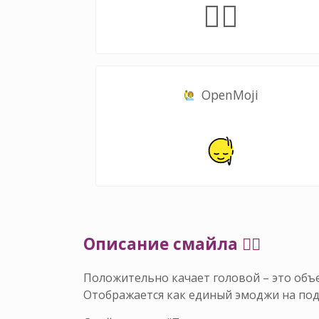
🙂‍↕️
OpenMoji
Описание смайла 🙂‍↕️
Положительно качает головой – это об
Отображается как единый эмоджи на по