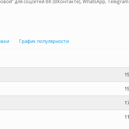
вой" для соцсетей ВК (ВКонтакте), WhatsApp, Telegra
овки
График
популярности
15
15
17
1