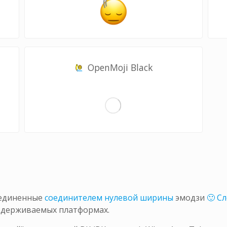
OpenMoji Black
ъединенные
соединителем нулевой ширины
эмодзи
🙂 С
ддерживаемых платформах.