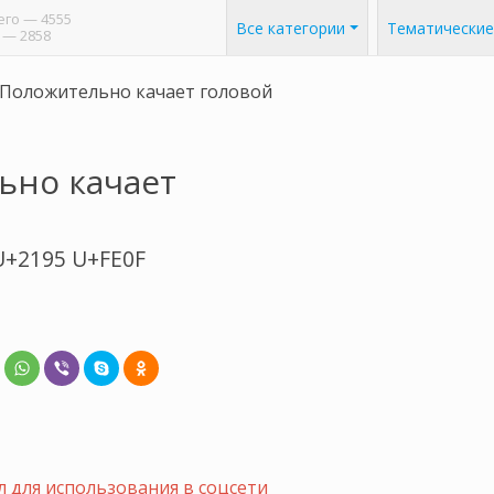
его
— 4555
Все категории
Тематические
— 2858
Положительно качает головой
ьно качает
U+2195 U+FE0F
 для использования в соцсети