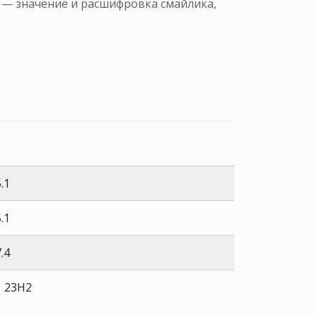
m — значение и расшифровка смайлика,
.1
.1
.4
1 23H2