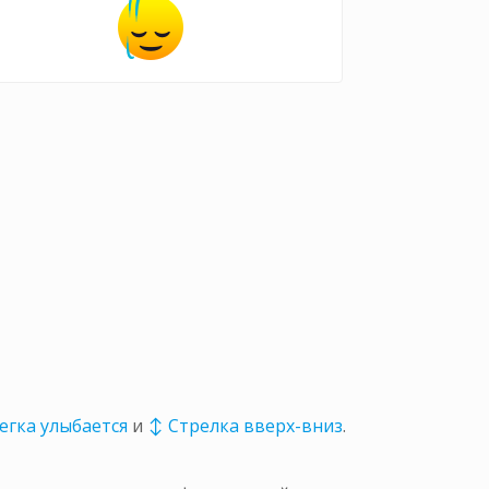
легка улыбается
и
↕ Стрелка вверх-вниз
.