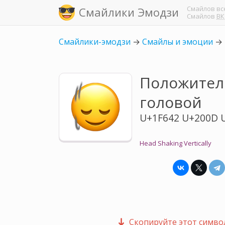
Смайлов
вс
Смайлики Эмодзи
Смайлов
ВК
Смайлики-эмодзи
→
Смайлы и эмоции
→
Положител
головой
U+1F642 U+200D 
Head Shaking Vertically
Скопируйте этот символ