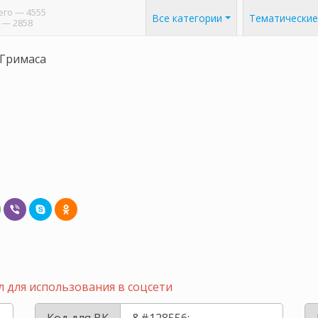
его
— 4555
Все категории
Тематические
— 2858
Гримаса
 для использования в соцсети
Код для ВК