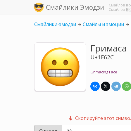
Смайлов
вс
Смайлики Эмодзи
Смайлов
ВК
Смайлики-эмодзи
→
Смайлы и эмоции
→
Гримаса
U+1F62C
Grimacing Face
Скопируйте этот символ
Символ