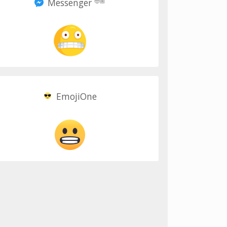
Messenger
🧓🏼
EmojiOne