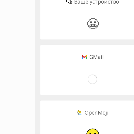
Ваше устройство
😬
GMail
OpenMoji