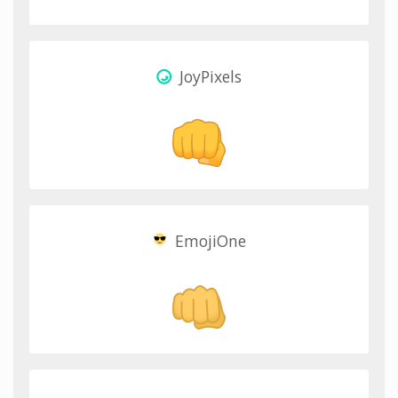
JoyPixels
EmojiOne