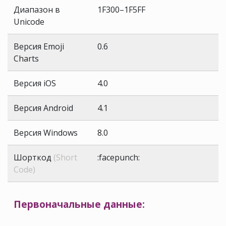
Диапазон в
1F300–1F5FF
Unicode
Версия Emoji
0.6
Charts
Версия iOS
4.0
Версия Android
4.1
Версия Windows
8.0
Шорткод
(Short
:facepunch:
Code)
Первоначальные данные: