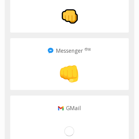
Messenger
🧓🏼
GMail