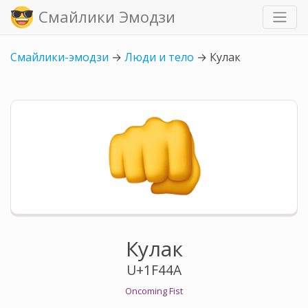
Смайлики Эмодзи
Смайлики-эмодзи
→
Люди и тело
→
Кулак
Кулак
U+1F44A
Oncoming Fist