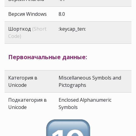
Версия Windows
8.0
Шорткод
(Short
:keycap_ten:
Code)
Первоначальные данные:
Категория в
Miscellaneous Symbols and
Unicode
Pictographs
Подкатегория в
Enclosed Alphanumeric
Unicode
Symbols