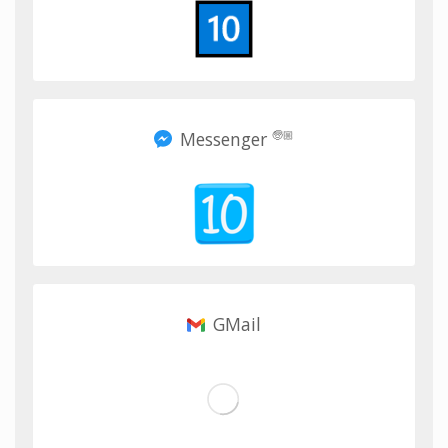
Messenger
🧓🏼
GMail