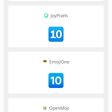
JoyPixels
EmojiOne
OpenMoji