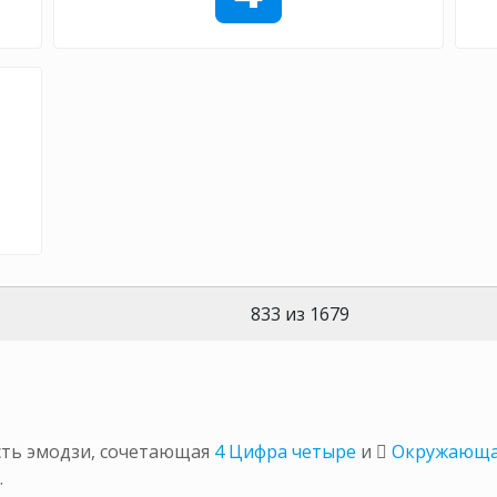
833 из 1679
сть эмодзи, сочетающая
4 Цифра четыре
и
⃣ Окружающ
.