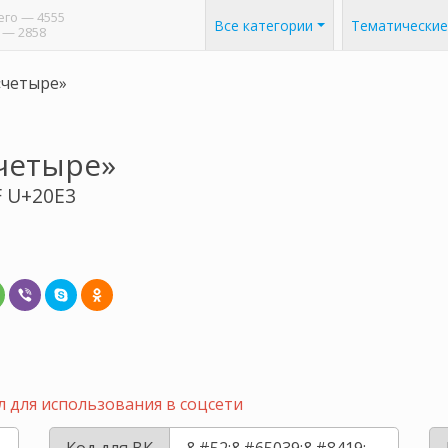
его
— 4555
Все категории
Тематические
— 2858
«четыре»
четыре»
F U+20E3
 для использования в соцсети
Код для ВК