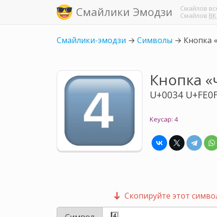
Смайлов
вс
Смайлики Эмодзи
Смайлов
ВК
Смайлики-эмодзи
→
Символы
→
Кнопка 
Кнопка «
U+0034 U+FE0
Keycap: 4
Скопируйте этот символ
Символ