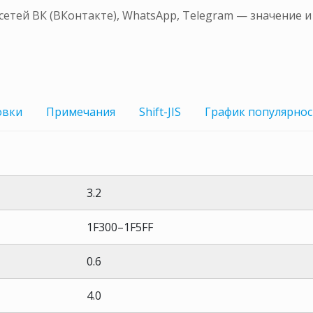
сетей ВК (ВКонтакте), WhatsApp, Telegram — значение 
овки
Примечания
Shift-JIS
График
популярнос
3.2
1F300–1F5FF
0.6
4.0