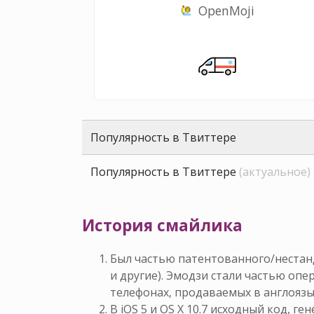
OpenMoji
Популярность в Твиттере
Популярность в Твиттере
(актуальное)
История смайлика
Был частью патентованного/нестан
и другие). Эмодзи стали частью оп
телефонах, продаваемых в англоязы
В iOS 5 и OS X 10.7 исходный код, г