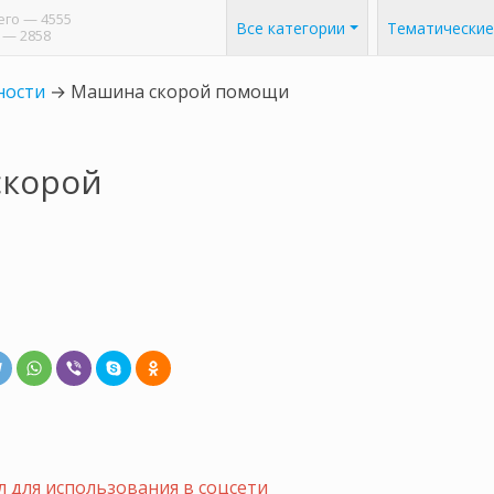
его
— 4555
Все категории
Тематические
— 2858
ности
→
Машина скорой помощи
скорой
 для использования в соцсети