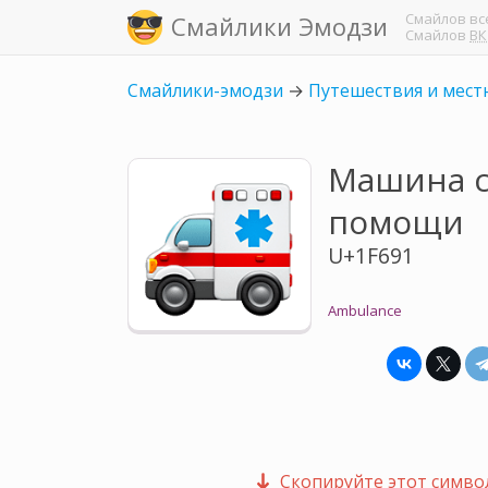
Смайлов
вс
Смайлики Эмодзи
Смайлов
ВК
Смайлики-эмодзи
→
Путешествия и мест
Машина 
помощи
U+1F691
Ambulance
Скопируйте этот символ