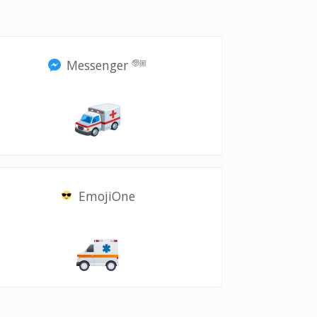
Messenger
🧓🏼
EmojiOne