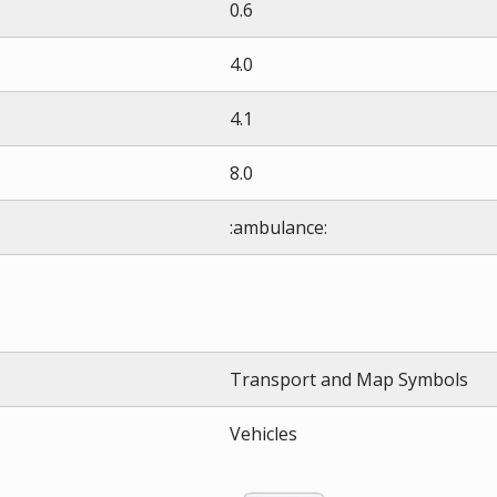
0.6
4.0
4.1
8.0
:ambulance:
Transport and Map Symbols
Vehicles