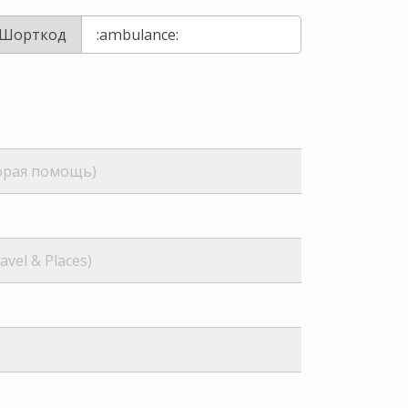
Шорткод
орая помощь)
avel & Places)