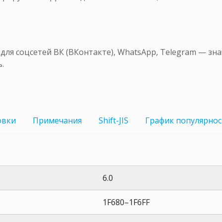
ля соцсетей ВК (ВКонтакте), WhatsApp, Telegram — зн
.
овки
Примечания
Shift-JIS
График
популярнос
6.0
1F680–1F6FF