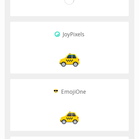
JoyPixels
EmojiOne