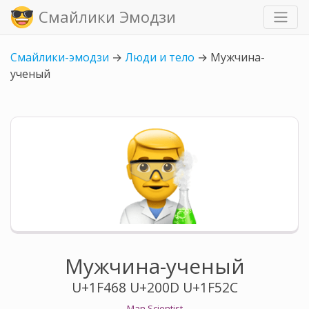
Смайлики Эмодзи
Смайлики-эмодзи
→
Люди и тело
→
Мужчина-
ученый
Мужчина-ученый
U+1F468 U+200D U+1F52C
Man Scientist