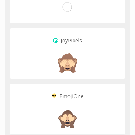
JoyPixels
EmojiOne