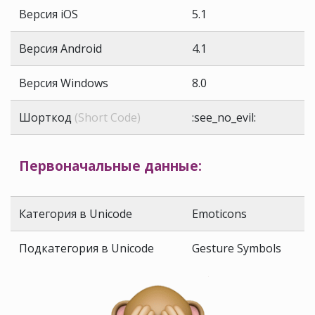
Версия iOS
5.1
Версия Android
4.1
Версия Windows
8.0
Шорткод
(Short Code)
:see_no_evil:
Первоначальные данные:
Категория в Unicode
Emoticons
Подкатегория в Unicode
Gesture Symbols