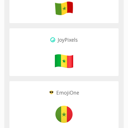
JoyPixels
EmojiOne