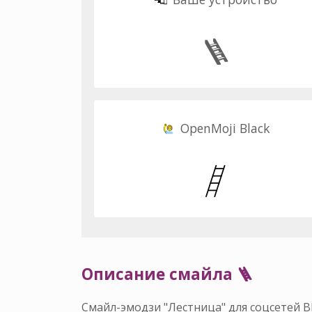
🪜
OpenMoji Black
Описание смайла 🪜
Смайл-эмодзи "Лестница" для соцсетей В