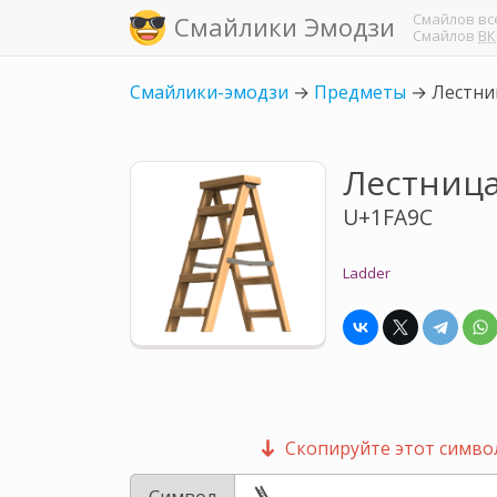
Смайлов
вс
Смайлики Эмодзи
Смайлов
ВК
Смайлики-эмодзи
→
Предметы
→
Лестни
Лестниц
U+1FA9C
Ladder
Скопируйте этот символ
Символ