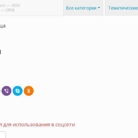
его
— 4555
Все категории
Тематические
— 2858
ца
а
 для использования в соцсети