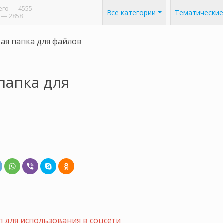
его
— 4555
Все категории
Тематические
— 2858
ая папка для файлов
папка для
 для использования в соцсети