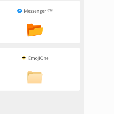
Messenger
🧓🏼
EmojiOne