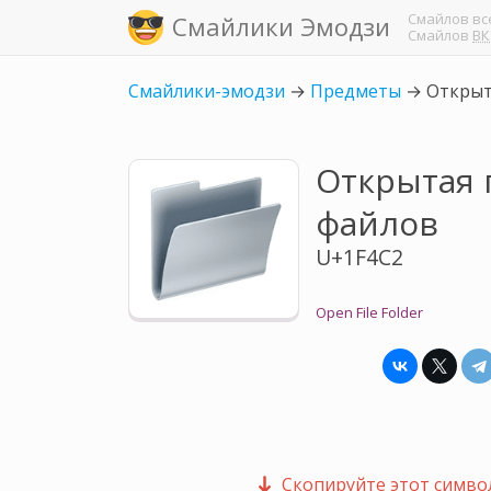
Смайлов
вс
Смайлики Эмодзи
Смайлов
ВК
Смайлики-эмодзи
→
Предметы
→
Открыт
Открытая 
файлов
U+1F4C2
Open File Folder
Скопируйте этот символ