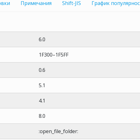
овки
Примечания
Shift-JIS
График
популярнос
6.0
1F300–1F5FF
0.6
5.1
4.1
8.0
:open_file_folder: