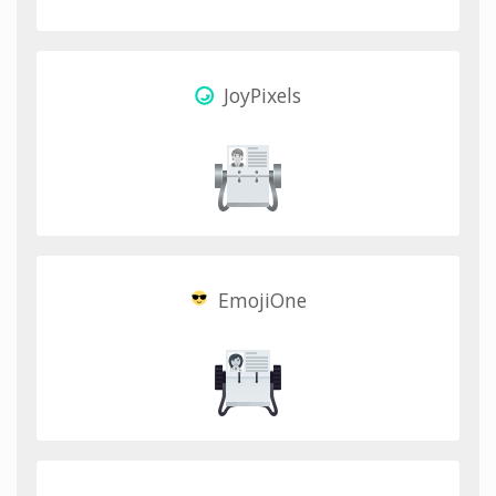
JoyPixels
EmojiOne