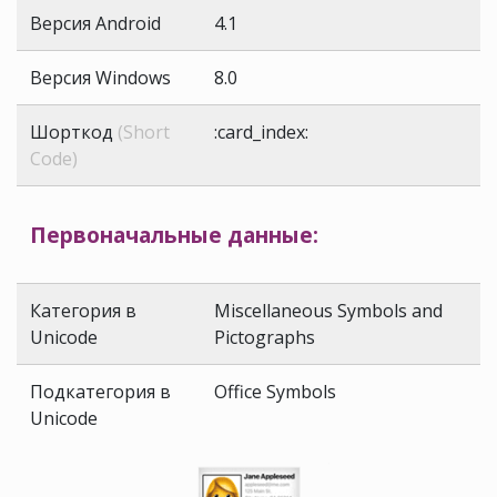
Версия Android
4.1
Версия Windows
8.0
Шорткод
(Short
:card_index:
Code)
Первоначальные данные:
Категория в
Miscellaneous Symbols and
Unicode
Pictographs
Подкатегория в
Office Symbols
Unicode