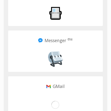
Messenger
🧓🏼
GMail