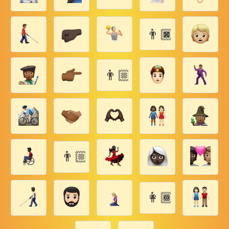
👨🏿‍👨🏿‍👧🏿
👨🏼‍👦🏼‍👶🏼
👨🏼‍👩🏼‍👶🏼
👩🏾‍👩🏾‍👶🏾