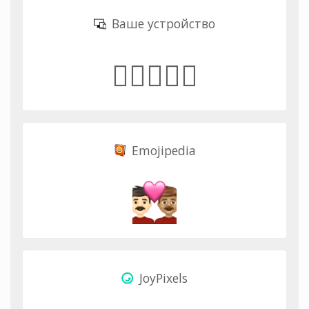
Ваше устройство
👨🏻‍❤️‍👨🏽
Emojipedia
JoyPixels