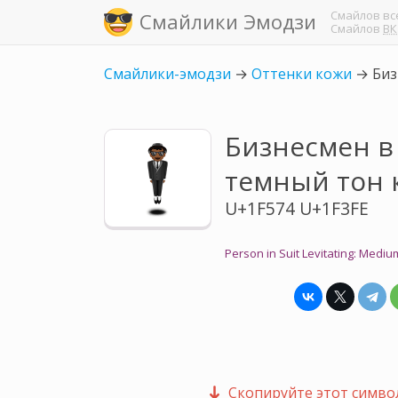
Смайлов
вс
Смайлики Эмодзи
Смайлов
ВК
Смайлики-эмодзи
→
Оттенки кожи
→
Биз
Бизнесмен в 
темный тон 
U+1F574 U+1F3FE
Person in Suit Levitating: Medi
Скопируйте этот символ