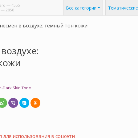
его
— 4555
Все категории
Тематические
— 2858
несмен в воздухе: темный тон кожи
воздухе:
кожи
um-Dark Skin Tone
 для использования в соцсети