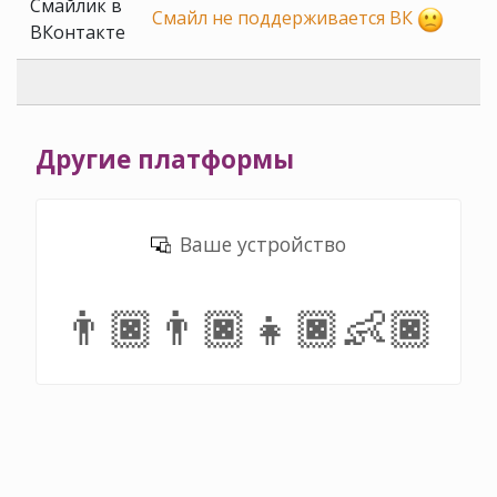
Смайлик в
Смайл не поддерживается ВК
ВКонтакте
Другие платформы
Ваше устройство
👨🏿‍👨🏿‍👧🏿‍👶🏿