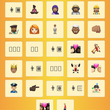
👩🏿‍👧🏿‍👦🏿
👨🏿‍❤️‍👩🏾
☛🏻
👩🏿‍👶🏿‍👶🏿
👨🏾‍👩🏾‍👧🏾‍👧🏾
👩🏿‍❤️‍💋‍👩
👨🏽‍👩🏽‍👶🏽‍👦🏽
👩🏻‍👧🏻‍👶