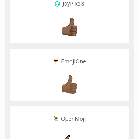
JoyPixels
EmojiOne
OpenMoji