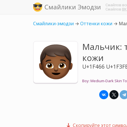
Смайлов
вс
Смайлики Эмодзи
Смайлов
ВК
Смайлики-эмодзи
→
Оттенки кожи
→
Мал
Мальчик: 
кожи
U+1F466 U+1F3F
Boy: Medium-Dark Skin T
Скопируйте этот символ