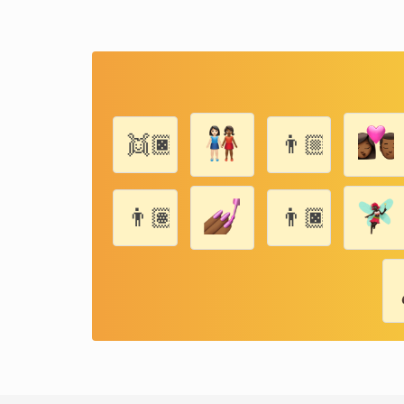
👯🏿
👨🏼‍👨🏼‍
👨🏽‍👶🏽‍👶🏽
👨🏿‍👨🏿‍👦