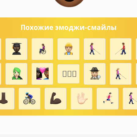
Похожие эмоджи-смайлы
🏼
🏿‍👧🏿
👯🏾‍♀️