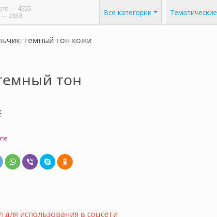
его
— 4555
Все категории
Тематические
— 2858
ьчик: темный тон кожи
темный тон
E
one
 для использования в соцсети