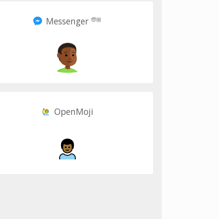
Messenger
🧓🏼
OpenMoji