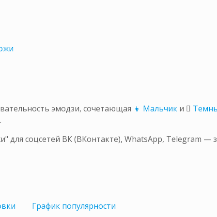
кожи
овательность эмодзи, сочетающая
👦 Мальчик
и
🏾 Тем
.
" для соцсетей ВК (ВКонтакте), WhatsApp, Telegram — 
овки
График
популярности