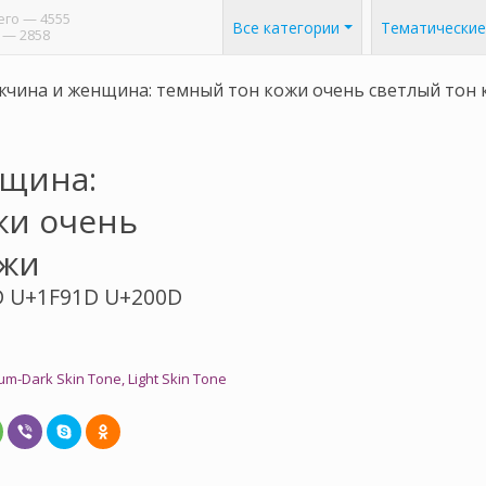
его
— 4555
Все категории
Тематические
— 2858
чина и женщина: темный тон кожи очень светлый тон 
щина:
жи очень
ожи
D U+1F91D U+200D
-Dark Skin Tone, Light Skin Tone