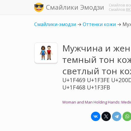
Смайлов
вс
Смайлики Эмодзи
Смайлов
ВК
Смайлики-эмодзи
→
Оттенки кожи
→
Муж
Мужчина и жен
темный тон ко
светлый тон к
U+1F469 U+1F3FE U+200
U+1F468 U+1F3FB
Woman and Man Holding Hands: Medium