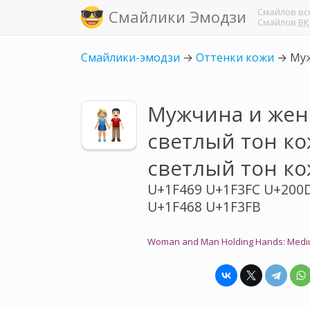
Смайлов
вс
Смайлики Эмодзи
Смайлов
ВК
Смайлики-эмодзи
→
Оттенки кожи
→
Муж
Мужчина и жен
светлый тон к
светлый тон к
U+1F469 U+1F3FC U+200
U+1F468 U+1F3FB
Woman and Man Holding Hands: Medium-