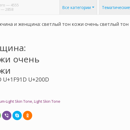
его
— 4555
Все категории
Тематические
— 2858
чина и женщина: светлый тон кожи очень светлый тон
щина:
ожи очень
ожи
D U+1F91D U+200D
Light Skin Tone, Light Skin Tone