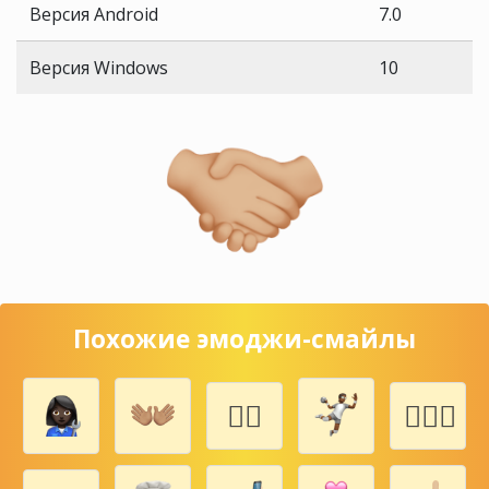
Версия Android
7.0
Версия Windows
10
Похожие эмоджи-смайлы
⛷🏻
🤼🏿‍♀️