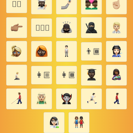
🖔🏾
👩🏿‍❤️‍💋‍👨
👨🏾‍👨🏾‍👶🏾
👩🏼‍👩🏼‍👦🏼
👩🏾‍👩🏾‍👦🏾‍👧🏾