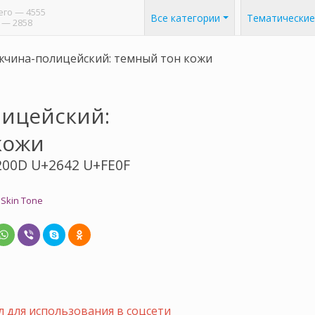
его
— 4555
Все категории
Тематические
— 2858
чина-полицейский: темный тон кожи
ицейский:
кожи
200D U+2642 U+FE0F
 Skin Tone
 для использования в соцсети