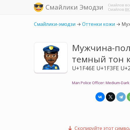
Смайлов
вс
Смайлики Эмодзи
Смайлов
ВК
Смайлики-эмодзи
→
Оттенки кожи
→
Муж
Мужчина-пол
темный тон 
U+1F46E U+1F3FE U+
Man Police Officer: Medium-Dark
Скопируйте этот символ